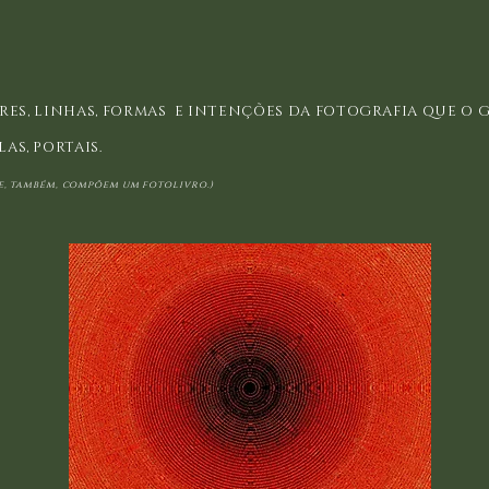
RES, LINHAS, FORMAS E INTENÇÕES DA FOTOGRAFIA QUE O 
AS, PORTAIS.
 e, também, compõem um fotolivro.)