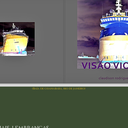
(Baía de guanabara, rio de janeiro)
nais, lembranças.