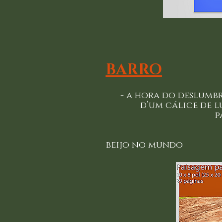
BARRO
- a hora do d
d’um cálice 
para
doutro
- do 
beijo no mundo