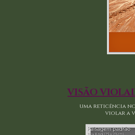
VISÃO VIOLA
uma reticência nobr
violar a visã