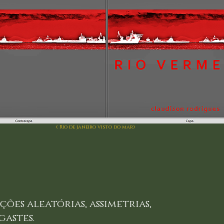
( Rio de janeiro visto do mar)
ções aleatórias, assimetrias,
gastes.