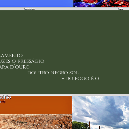
eslumbramento
de luzes o presságio
 d’ouro
 negro sol
fogo é o