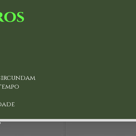
ros
 circundam
ho do tempo
dade