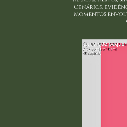
Cenários, evidênci
Momentos env
cada vez 
poeira 