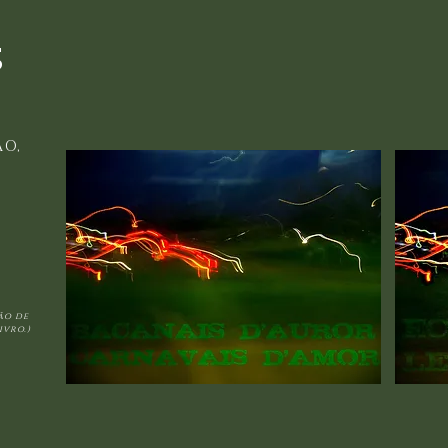
s
ÃO,
são de
ivro.)