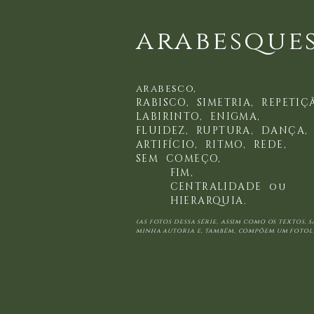
arabesque
arabesco,
RABISCO, SIMETRIA, REPETIÇ
LABIRINTO, ENIGMA,
FLUIDEZ, RUPTURA, DANÇA,
ARTIFÍCIO, RITMO, REDE,
SEM COMEÇO,
FIM,
CENTRALIDADE ou
HIERARQUIA.
(as fotos dessa série, assim como os textos, 
minha autoria e, também, compõem um fotol